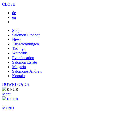
CLOSE
de
en
Shop
Salomon Undhof
News
Auszeichnungen
Tastings
Weinclub
Eventlocation
Salomon Estate
Magazin
Salomon&Andrew
Kontakt
DOWNLOADS
0 EUR
Menu
0 EUR
MENU