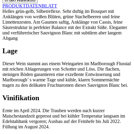
In den Warenkorb
Sauvignon
PRODUKTDATENBLATT
Blanc
Helles grün-gelb, Silberreflexe. Sehr duftig im Bouquet mit
2025
Anklängen von weißen Blüten, grüne Stachelbeeren und feine
Menge
Limettenzesten. Am Gaumen saftig, Anklänge von Cassis, feine
Säurestruktur in perfekter Balance mit der Extrakt Süße. Eleganter
und verführerischer Sauvignon Blanc mit subtilem aber langem
Abgang
Lage
Dieser Wein stammt aus einem Weingarten im Marlborough Flusstal
mit reichen Ablagerungen von Schotter und Löss. Die flachen,
steinigen Böden garantieren eine exzellente Entwässerung und
Marlborough’ s warme Tage und kühle, klaren Sommernächte
tragen zu den delikaten Fruchtaromen dieses Sauvignon Blanc bei.
Vinifikation
Ernte im April 2024. Die Trauben werden nach kurzer
Maischestandzeit gepresst und bei kühler Temperatur langsam im
Edelstahltank vergoren; Ausbau auf der Feinhefe bis Juli 2022.
Füllung im August 2024.