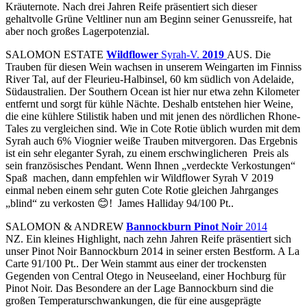
Kräuternote. Nach drei Jahren Reife präsentiert sich dieser
gehaltvolle Grüne Veltliner nun am Beginn seiner Genussreife, hat
aber noch großes Lagerpotenzial.
SALOMON ESTATE
Wildflower
Syrah-V.
2019
AUS. Die
Trauben für diesen Wein wachsen in unserem Weingarten im Finniss
River Tal, auf der Fleurieu-Halbinsel, 60 km südlich von Adelaide,
Südaustralien. Der Southern Ocean ist hier nur etwa zehn Kilometer
entfernt und sorgt für kühle Nächte. Deshalb entstehen hier Weine,
die eine kühlere Stilistik haben und mit jenen des nördlichen Rhone-
Tales zu vergleichen sind. Wie in Cote Rotie üblich wurden mit dem
Syrah auch 6% Viognier weiße Trauben mitvergoren. Das Ergebnis
ist ein sehr eleganter Syrah, zu einem erschwinglicheren Preis als
sein französisches Pendant. Wenn Ihnen „verdeckte Verkostungen“
Spaß machen, dann empfehlen wir Wildflower Syrah V 2019
einmal neben einem sehr guten Cote Rotie gleichen Jahrganges
„blind“ zu verkosten 😊! James Halliday 94/100 Pt..
SALOMON & ANDREW
Bannockburn Pinot Noir
2014
NZ. Ein kleines Highlight, nach zehn Jahren Reife präsentiert sich
unser Pinot Noir Bannockburn 2014 in seiner ersten Bestform. A La
Carte 91/100 Pt.. Der Wein stammt aus einer der trockensten
Gegenden von Central Otego in Neuseeland, einer Hochburg für
Pinot Noir. Das Besondere an der Lage Bannockburn sind die
großen Temperaturschwankungen, die für eine ausgeprägte