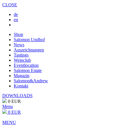
CLOSE
de
en
Shop
Salomon Undhof
News
Auszeichnungen
Tastings
Weinclub
Eventlocation
Salomon Estate
Magazin
Salomon&Andrew
Kontakt
DOWNLOADS
0 EUR
Menu
0 EUR
MENU