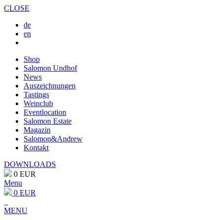
CLOSE
de
en
Shop
Salomon Undhof
News
Auszeichnungen
Tastings
Weinclub
Eventlocation
Salomon Estate
Magazin
Salomon&Andrew
Kontakt
DOWNLOADS
0 EUR
Menu
0 EUR
MENU