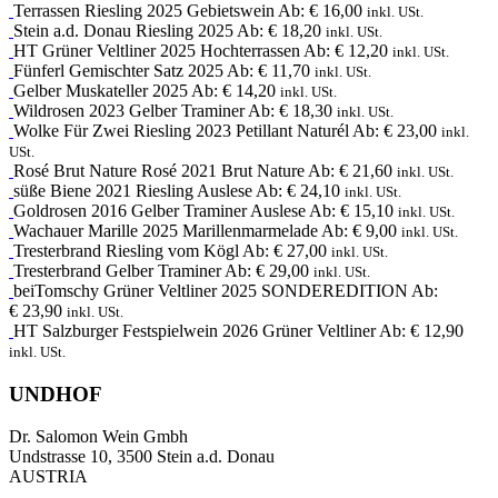
Terrassen
Riesling
2025
Gebietswein
Ab:
€
16,00
inkl. USt.
Stein a.d. Donau
Riesling
2025
Ab:
€
18,20
inkl. USt.
HT
Grüner Veltliner
2025
Hochterrassen
Ab:
€
12,20
inkl. USt.
Fünferl
Gemischter Satz
2025
Ab:
€
11,70
inkl. USt.
Gelber Muskateller
2025
Ab:
€
14,20
inkl. USt.
Wildrosen
2023
Gelber Traminer
Ab:
€
18,30
inkl. USt.
Wolke Für Zwei
Riesling
2023
Petillant Naturél
Ab:
€
23,00
inkl.
USt.
Rosé Brut Nature
Rosé
2021
Brut Nature
Ab:
€
21,60
inkl. USt.
süße Biene
2021
Riesling Auslese
Ab:
€
24,10
inkl. USt.
Goldrosen
2016
Gelber Traminer Auslese
Ab:
€
15,10
inkl. USt.
Wachauer Marille
2025
Marillenmarmelade
Ab:
€
9,00
inkl. USt.
Tresterbrand
Riesling
vom Kögl
Ab:
€
27,00
inkl. USt.
Tresterbrand
Gelber Traminer
Ab:
€
29,00
inkl. USt.
beiTomschy
Grüner Veltliner
2025
SONDEREDITION
Ab:
€
23,90
inkl. USt.
HT
Salzburger Festspielwein
2026
Grüner Veltliner
Ab:
€
12,90
inkl. USt.
UNDHOF
Dr. Salomon Wein Gmbh
Undstrasse 10, 3500 Stein a.d. Donau
AUSTRIA