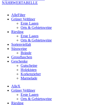
Veltliner
NÄHRWERTABELLE
2025
Menge
Alle
Filter
Grüner Veltliner
Erste Lagen
Orts & Gebietsweine
Riesling
Erste Lagen
Orts & Gebietsweine
Sortenvielfalt
Süssweine
Brände
Grossflaschen
Geschenke
Gutscheine
Holzkisten
Korkenzieher
Marmelade
Alle
X
Grüner Veltliner
Erste Lagen
Orts & Gebietsweine
Riesling