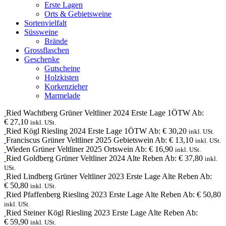
Erste Lagen
Orts & Gebietsweine
Sortenvielfalt
Süssweine
Brände
Grossflaschen
Geschenke
Gutscheine
Holzkisten
Korkenzieher
Marmelade
Ried Wachtberg
Grüner Veltliner
2024
Erste Lage 1ÖTW
Ab:
€
27,10
inkl. USt.
Ried Kögl
Riesling
2024
Erste Lage 1ÖTW
Ab:
€
30,20
inkl. USt.
Franciscus
Grüner Veltliner
2025
Gebietswein
Ab:
€
13,10
inkl. USt.
Wieden
Grüner Veltliner
2025
Ortswein
Ab:
€
16,90
inkl. USt.
Ried Goldberg
Grüner Veltliner
2024
Alte Reben
Ab:
€
37,80
inkl.
USt.
Ried Lindberg
Grüner Veltliner
2023
Erste Lage Alte Reben
Ab:
€
50,80
inkl. USt.
Ried Pfaffenberg
Riesling
2023
Erste Lage Alte Reben
Ab:
€
50,80
inkl. USt.
Ried Steiner Kögl
Riesling
2023
Erste Lage Alte Reben
Ab:
€
59,90
inkl. USt.