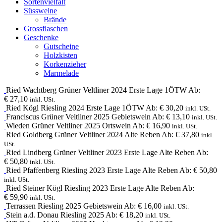
Sortenvielfalt
Süssweine
Brände
Grossflaschen
Geschenke
Gutscheine
Holzkisten
Korkenzieher
Marmelade
Ried Wachtberg
Grüner Veltliner
2024
Erste Lage 1ÖTW
Ab:
€
27,10
inkl. USt.
Ried Kögl
Riesling
2024
Erste Lage 1ÖTW
Ab:
€
30,20
inkl. USt.
Franciscus
Grüner Veltliner
2025
Gebietswein
Ab:
€
13,10
inkl. USt.
Wieden
Grüner Veltliner
2025
Ortswein
Ab:
€
16,90
inkl. USt.
Ried Goldberg
Grüner Veltliner
2024
Alte Reben
Ab:
€
37,80
inkl.
USt.
Ried Lindberg
Grüner Veltliner
2023
Erste Lage Alte Reben
Ab:
€
50,80
inkl. USt.
Ried Pfaffenberg
Riesling
2023
Erste Lage Alte Reben
Ab:
€
50,80
inkl. USt.
Ried Steiner Kögl
Riesling
2023
Erste Lage Alte Reben
Ab:
€
59,90
inkl. USt.
Terrassen
Riesling
2025
Gebietswein
Ab:
€
16,00
inkl. USt.
Stein a.d. Donau
Riesling
2025
Ab:
€
18,20
inkl. USt.