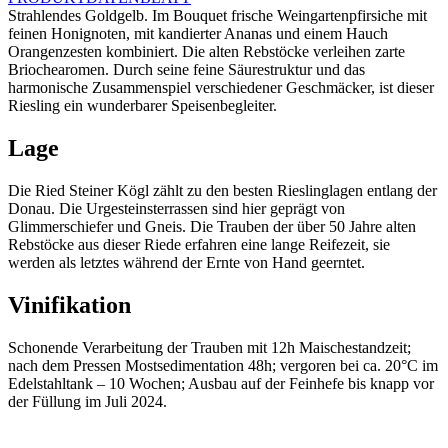
Steiner
Strahlendes Goldgelb. Im Bouquet frische Weingartenpfirsiche mit
Kögl
feinen Honignoten, mit kandierter Ananas und einem Hauch
-
Orangenzesten kombiniert. Die alten Rebstöcke verleihen zarte
2023
Briochearomen. Durch seine feine Säurestruktur und das
Menge
harmonische Zusammenspiel verschiedener Geschmäcker, ist dieser
Riesling ein wunderbarer Speisenbegleiter.
Lage
Die Ried Steiner Kögl zählt zu den besten Rieslinglagen entlang der
Donau. Die Urgesteinsterrassen sind hier geprägt von
Glimmerschiefer und Gneis. Die Trauben der über 50 Jahre alten
Rebstöcke aus dieser Riede erfahren eine lange Reifezeit, sie
werden als letztes während der Ernte von Hand geerntet.
Vinifikation
Schonende Verarbeitung der Trauben mit 12h Maischestandzeit;
nach dem Pressen Mostsedimentation 48h; vergoren bei ca. 20°C im
Edelstahltank – 10 Wochen; Ausbau auf der Feinhefe bis knapp vor
der Füllung im Juli 2024.