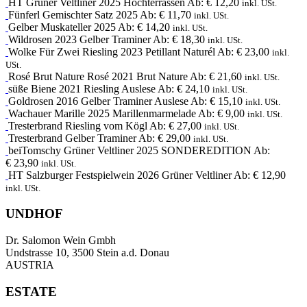
HT
Grüner Veltliner
2025
Hochterrassen
Ab:
€
12,20
inkl. USt.
Fünferl
Gemischter Satz
2025
Ab:
€
11,70
inkl. USt.
Gelber Muskateller
2025
Ab:
€
14,20
inkl. USt.
Wildrosen
2023
Gelber Traminer
Ab:
€
18,30
inkl. USt.
Wolke Für Zwei
Riesling
2023
Petillant Naturél
Ab:
€
23,00
inkl.
USt.
Rosé Brut Nature
Rosé
2021
Brut Nature
Ab:
€
21,60
inkl. USt.
süße Biene
2021
Riesling Auslese
Ab:
€
24,10
inkl. USt.
Goldrosen
2016
Gelber Traminer Auslese
Ab:
€
15,10
inkl. USt.
Wachauer Marille
2025
Marillenmarmelade
Ab:
€
9,00
inkl. USt.
Tresterbrand
Riesling
vom Kögl
Ab:
€
27,00
inkl. USt.
Tresterbrand
Gelber Traminer
Ab:
€
29,00
inkl. USt.
beiTomschy
Grüner Veltliner
2025
SONDEREDITION
Ab:
€
23,90
inkl. USt.
HT
Salzburger Festspielwein
2026
Grüner Veltliner
Ab:
€
12,90
inkl. USt.
UNDHOF
Dr. Salomon Wein Gmbh
Undstrasse 10, 3500 Stein a.d. Donau
AUSTRIA
ESTATE